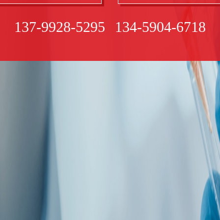
137-9928-5295
134-5904-6718