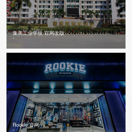
集美工业学校 官网改版
-
Rookie 官网
-