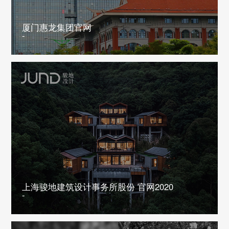
厦门惠龙集团官网
-
上海骏地建筑设计事务所股份 官网2020
-