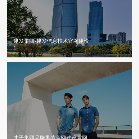
建发集团-建发信息技术官网建设
-
才子集团品牌男装官网建设官网