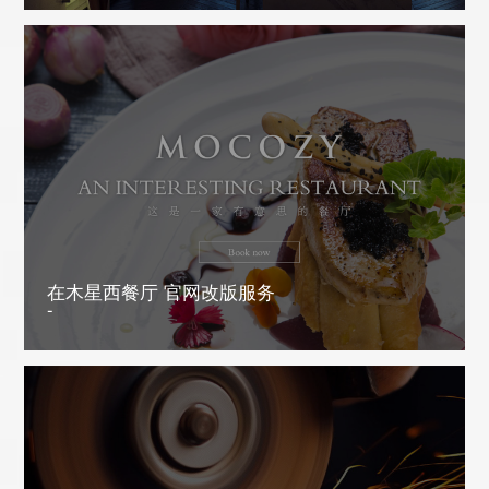
在木星西餐厅 官网改版服务
-