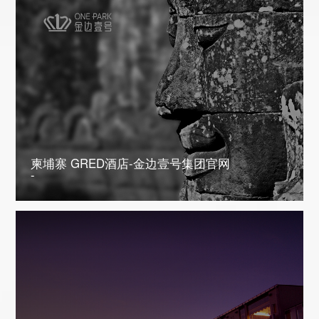
柬埔寨 GRED酒店-金边壹号集团官网
-