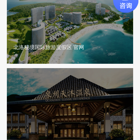
北洛秘境国际旅游度假区 官网
-