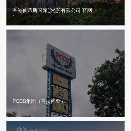
香港仙蒂斯国际(旅游)有限公司 官网
-
PCCS集团（马拉西亚）
-