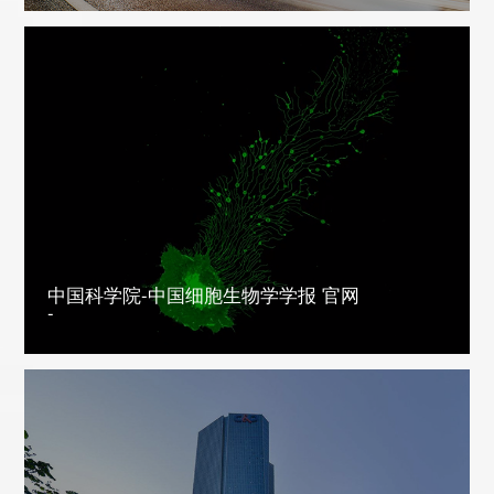
中国科学院-中国细胞生物学学报 官网
-